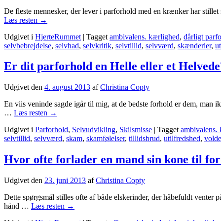
De fleste mennesker, der lever i parforhold med en krænker har stillet s
Læs resten
→
Udgivet i
HjerteRummet
|
Tagget
ambivalens. kærlighed
,
dårligt parf
selvbebrejdelse
,
selvhad
,
selvkritik
,
selvtillid
,
selvværd
,
skænderier
,
u
Er dit parforhold en Helle eller et Helvede
Udgivet den
4. august 2013
af
Christina Copty
En viis veninde sagde igår til mig, at de bedste forhold er dem, man
…
Læs resten
→
Udgivet i
Parforhold
,
Selvudvikling
,
Skilsmisse
|
Tagget
ambivalens. 
selvtillid
,
selvværd
,
skam
,
skamfølelser
,
tillidsbrud
,
utilfredshed
,
volde
Hvor ofte forlader en mand sin kone til for
Udgivet den
23. juni 2013
af
Christina Copty
Dette spørgsmål stilles ofte af både elskerinder, der håbefuldt venter p
hånd …
Læs resten
→