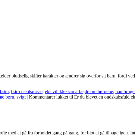
orælder pludselig skifter karakter og ændrer sig overfor sit barn, fordi v
børn
,
børn i skilsmisse
,
eks vil ikke samarbejde om børnene
,
han bruge
mte børn
,
svigt
|
Kommentarer lukket
til Er du blevet en ondskabsfuld e
fte med at gå fra forholdet gang på gang, for blot at gå tilbage igen. In