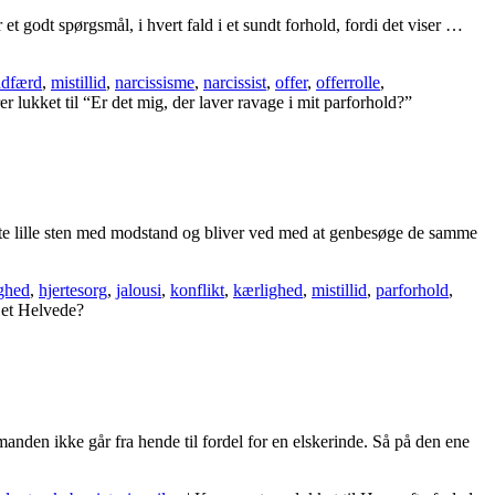
et godt spørgsmål, i hvert fald i et sundt forhold, fordi det viser …
adfærd
,
mistillid
,
narcissisme
,
narcissist
,
offer
,
offerrolle
,
r lukket
til “Er det mig, der laver ravage i mit parforhold?”
este lille sten med modstand og bliver ved med at genbesøge de samme
ighed
,
hjertesorg
,
jalousi
,
konflikt
,
kærlighed
,
mistillid
,
parforhold
,
r et Helvede?
t manden ikke går fra hende til fordel for en elskerinde. Så på den ene