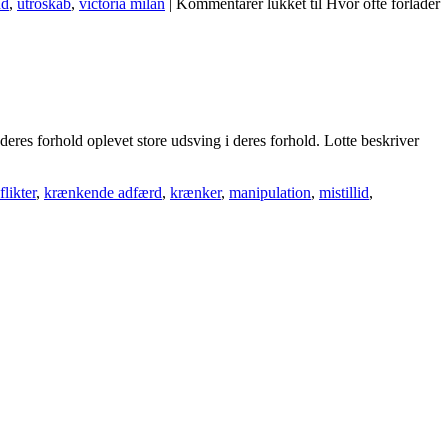
nd
,
utroskab
,
victoria milan
|
Kommentarer lukket
til Hvor ofte forlader
res forhold oplevet store udsving i deres forhold. Lotte beskriver
likter
,
krænkende adfærd
,
krænker
,
manipulation
,
mistillid
,