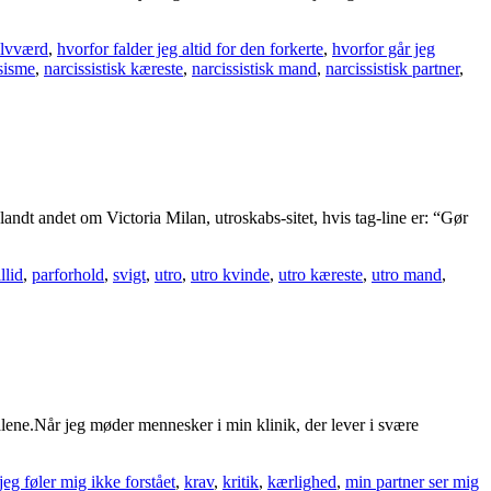
elvværd
,
hvorfor falder jeg altid for den forkerte
,
hvorfor går jeg
sisme
,
narcissistisk kæreste
,
narcissistisk mand
,
narcissistisk partner
,
landt andet om Victoria Milan, utroskabs-sitet, hvis tag-line er: “Gør
llid
,
parforhold
,
svigt
,
utro
,
utro kvinde
,
utro kæreste
,
utro mand
,
alene.Når jeg møder mennesker i min klinik, der lever i svære
jeg føler mig ikke forstået
,
krav
,
kritik
,
kærlighed
,
min partner ser mig