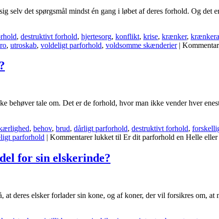
ig selv det spørgsmål mindst én gang i løbet af deres forhold. Og det er 
orhold
,
destruktivt forhold
,
hjertesorg
,
konflikt
,
krise
,
krænker
,
krænker
tro
,
utroskab
,
voldeligt parforhold
,
voldsomme skænderier
|
Kommentare
?
 ikke behøver tale om. Det er de forhold, hvor man ikke vender hver en
kærlighed
,
behov
,
brud
,
dårligt parforhold
,
destruktivt forhold
,
forskell
ligt parforhold
|
Kommentarer lukket
til Er dit parforhold en Helle elle
del for sin elskerinde?
å, at deres elsker forlader sin kone, og af koner, der vil forsikres om, a