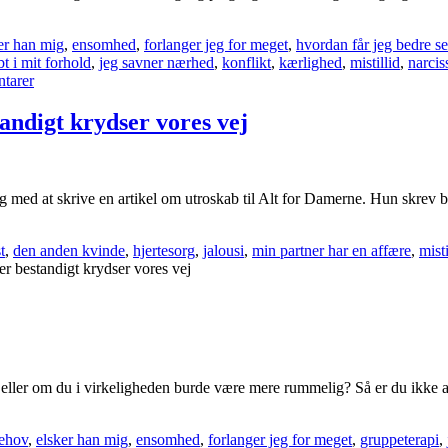
er han mig
,
ensomhed
,
forlanger jeg for meget
,
hvordan får jeg bedre s
bt i mit forhold
,
jeg savner nærhed
,
konflikt
,
kærlighed
,
mistillid
,
narcis
tarer
tandigt krydser vores vej
gang med at skrive en artikel om utroskab til Alt for Damerne. Hun skrev b
t
,
den anden kvinde
,
hjertesorg
,
jalousi
,
min partner har en affære
,
misti
der bestandigt krydser vores vej
av, eller om du i virkeligheden burde være mere rummelig? Så er du ikke 
ehov
,
elsker han mig
,
ensomhed
,
forlanger jeg for meget
,
gruppeterapi
,