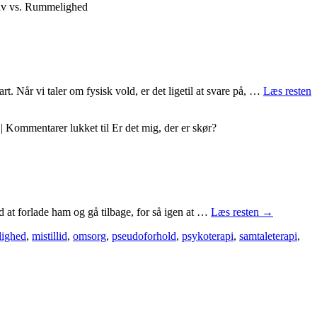
av vs. Rummelighed
t. Når vi taler om fysisk vold, er det ligetil at svare på, …
Læs resten
|
Kommentarer lukket
til Er det mig, der er skør?
d at forlade ham og gå tilbage, for så igen at …
Læs resten
→
lighed
,
mistillid
,
omsorg
,
pseudoforhold
,
psykoterapi
,
samtaleterapi
,