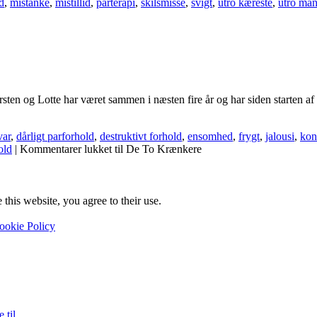
d
,
mistanke
,
mistillid
,
parterapi
,
skilsmisse
,
svigt
,
utro kæreste
,
utro ma
 og Lotte har været sammen i næsten fire år og har siden starten af de
var
,
dårligt parforhold
,
destruktivt forhold
,
ensomhed
,
frygt
,
jalousi
,
konf
old
|
Kommentarer lukket
til De To Krænkere
this website, you agree to their use.
ookie Policy
 til