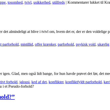
uppe
,
tosomhed
,
tvivl
,
usikkerhed
,
utilfreds
|
Kommentarer lukket
til Kr
det almindeligt at blive i tvivl om, hvem det er, der er den voldelige par
gt parforhold
,
mistillid
,
offer krænker
,
parforhold
,
psykisk vold
,
ukærlig
r igen. Glad, men også lidt bange, for hun havde prøvet det før, det me
tivt forhold
,
jalousi
,
ked af det
,
konflikter
,
konfliktfyldt parforhold
,
kær
du i et Pseudo-forhold?
hold?”