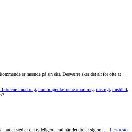
edkommende er rasende på sin eks. Desværre sker det alt for ofte at
r børnene imod mig
,
hun bruger børnene imod mig
,
misrøgt
,
mistillid
,
ks?
tet andet sted er det tydeligere, end når det drejer sig om …
Læs resten