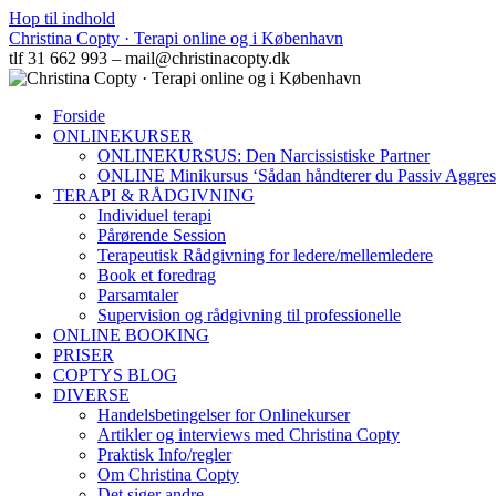
Hop til indhold
Christina Copty · Terapi online og i København
tlf 31 662 993 – mail@christinacopty.dk
Forside
ONLINEKURSER
ONLINEKURSUS: Den Narcissistiske Partner
ONLINE Minikursus ‘Sådan håndterer du Passiv Aggres
TERAPI & RÅDGIVNING
Individuel terapi
Pårørende Session
Terapeutisk Rådgivning for ledere/mellemledere
Book et foredrag
Parsamtaler
Supervision og rådgivning til professionelle
ONLINE BOOKING
PRISER
COPTYS BLOG
DIVERSE
Handelsbetingelser for Onlinekurser
Artikler og interviews med Christina Copty
Praktisk Info/regler
Om Christina Copty
Det siger andre…