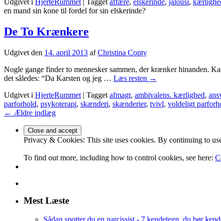
Udgivet i
HjerteRummet
|
Tagget
affære
,
elskerinde
,
jalousi
,
kærlighe
en mand sin kone til fordel for sin elskerinde?
De To Krænkere
Udgivet den
14. april 2013
af
Christina Copty
Nogle gange finder to mennesker sammen, der krænker hinanden. Karsten
det således: “Da Karsten og jeg …
Læs resten
→
Udgivet i
HjerteRummet
|
Tagget
afmagt
,
ambivalens. kærlighed
,
ans
parforhold
,
psykoterapi
,
skænderi
,
skænderier
,
tvivl
,
voldeligt parforh
←
Ældre indlæg
Privacy & Cookies: This site uses cookies. By continuing to use 
To find out more, including how to control cookies, see here:
C
Mest Læste
Sådan spotter du en narcissist - 7 kendetegn, du bør kende