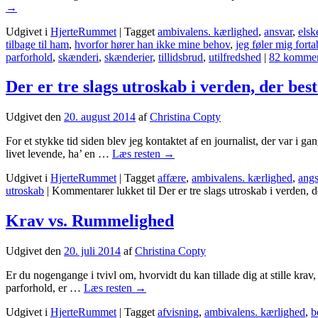
→
Udgivet i
HjerteRummet
|
Tagget
ambivalens. kærlighed
,
ansvar
,
elsk
tilbage til ham
,
hvorfor hører han ikke mine behov
,
jeg føler mig forta
parforhold
,
skænderi
,
skænderier
,
tillidsbrud
,
utilfredshed
|
82 kommen
Der er tre slags utroskab i verden, der bes
Udgivet den
20. august 2014
af
Christina Copty
For et stykke tid siden blev jeg kontaktet af en journalist, der var i 
livet levende, ha’ en …
Læs resten
→
Udgivet i
HjerteRummet
|
Tagget
affære
,
ambivalens. kærlighed
,
angs
utroskab
|
Kommentarer lukket
til Der er tre slags utroskab i verden, 
Krav vs. Rummelighed
Udgivet den
20. juli 2014
af
Christina Copty
Er du nogengange i tvivl om, hvorvidt du kan tillade dig at stille kr
parforhold, er …
Læs resten
→
Udgivet i
HjerteRummet
|
Tagget
afvisning
,
ambivalens. kærlighed
,
b