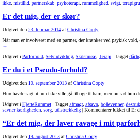
ikke
,
mistillid
,
partnerskab
,
psykoterapi
,
rummelighed
,
svigt
,
terapigr
Er det mig, der er skør?
Udgivet den
23. februar 2014
af
Christina Copty
Når man er involveret med en partner, der krænker ved psykisk vold, er 
→
Udgivet i
Parforhold
,
Selvudvikling
,
Skilsmisse
,
Terapi
|
Tagget
dårli
Er du i et Pseudo-forhold?
Udgivet den
10. september 2013
af
Christina Copty
Hun havde sagt at hun ikke ville gå tilbage til ham, men nu sad hun de
Udgivet i
HjerteRummet
|
Tagget
afmagt
,
afsavn
,
bollevenner
,
destruk
savner kærligheden
,
sorg
,
utilstrækkelig
|
Kommentarer lukket
til Er 
“Er det mig, der laver ravage i mit parfor
Udgivet den
19. august 2013
af
Christina Copty