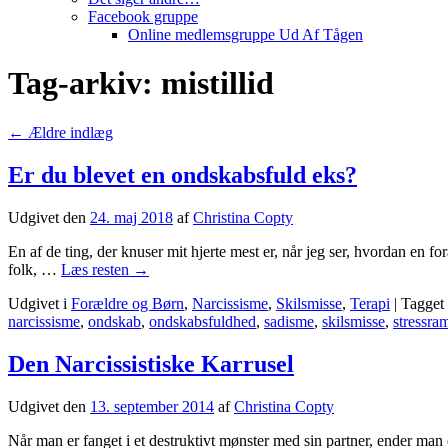
Facebook gruppe
Online medlemsgruppe Ud Af Tågen
Tag-arkiv:
mistillid
←
Ældre indlæg
Er du blevet en ondskabsfuld eks?
Udgivet den
24. maj 2018
af
Christina Copty
En af de ting, der knuser mit hjerte mest er, når jeg ser, hvordan en f
folk, …
Læs resten
→
Udgivet i
Forældre og Børn
,
Narcissisme
,
Skilsmisse
,
Terapi
|
Tagget
narcissisme
,
ondskab
,
ondskabsfuldhed
,
sadisme
,
skilsmisse
,
stressra
Den Narcissistiske Karrusel
Udgivet den
13. september 2014
af
Christina Copty
Når man er fanget i et destruktivt mønster med sin partner, ender man o