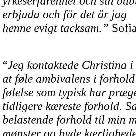
yrkeserfarenhet och sin bub
erbjuda och för det är jag
henne evigt tacksam.”
Sofi
“
Jeg kontaktede Christina i
at føle ambivalens i forhol
følelse som typisk har præge
tidligere kæreste forhold. S
belastende forhold til min 
mønster og byde kærligheden