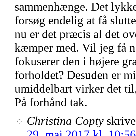
sammenhænge. Det lykked
forsøg endelig at få slutt
nu er det præcis al det o
kæmper med. Vil jeg få no
fokuserer den i højere gra
forholdet? Desuden er mi
umiddelbart virker det ti
På forhånd tak.
Christina Copty
skrive
29. maj 2017 kl. 10:56