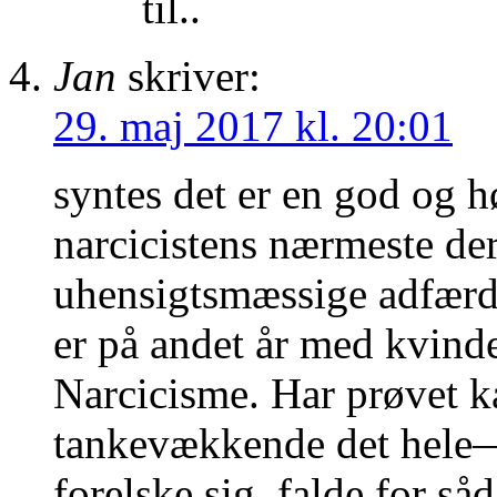
til..
Jan
skriver:
29. maj 2017 kl. 20:01
syntes det er en god og h
narcicistens nærmeste der
uhensigtsmæssige adfærd
er på andet år med kvinde
Narcicisme. Har prøvet ka
tankevækkende det hele—
forelske sig, falde for så