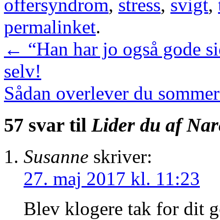
offersyndrom
,
stress
,
svigt
,
permalinket
.
←
“Han har jo også gode side
selv!
Sådan overlever du sommerf
57 svar til
Lider du af Nar
Susanne
skriver:
27. maj 2017 kl. 11:23
Blev klogere tak for dit