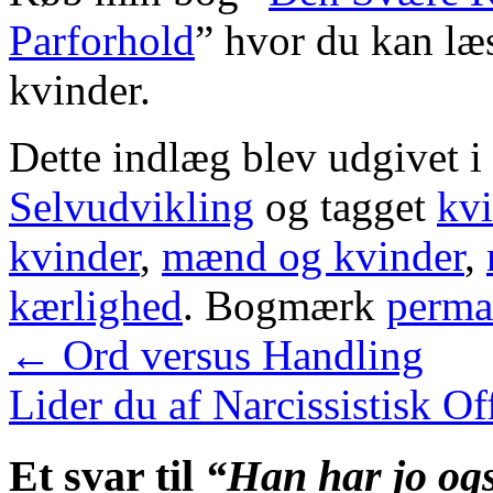
Parforhold
” hvor du kan l
kvinder.
Dette indlæg blev udgivet i
Selvudvikling
og tagget
kv
kvinder
,
mænd og kvinder
,
kærlighed
. Bogmærk
perma
←
Ord versus Handling
Lider du af Narcissistisk 
Et svar til
“Han har jo ogs