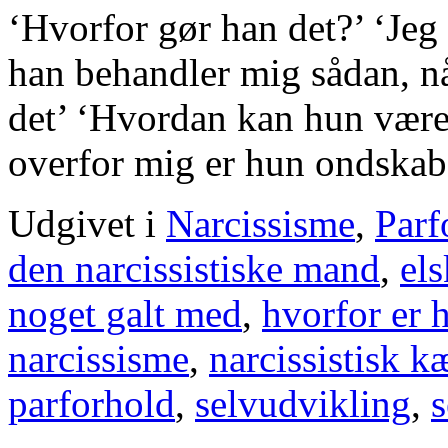
‘Hvorfor gør han det?’ ‘Jeg 
han behandler mig sådan, nå
det’ ‘Hvordan kan hun være 
overfor mig er hun ondska
Udgivet i
Narcissisme
,
Parf
den narcissistiske mand
,
el
noget galt med
,
hvorfor er 
narcissisme
,
narcissistisk k
parforhold
,
selvudvikling
,