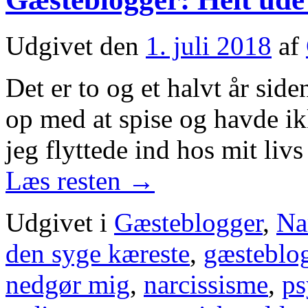
Udgivet den
1. juli 2018
af
Det er to og et halvt år side
op med at spise og havde ik
jeg flyttede ind hos mit li
Læs resten
→
Udgivet i
Gæsteblogger
,
Na
den syge kæreste
,
gæsteblo
nedgør mig
,
narcissisme
,
ps