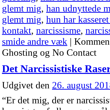
glemt mig
,
han udnyttede m
glemt mig
,
hun har kassere
kontakt
,
narcissisme
,
narcis
smide andre væk
|
Kommenta
Ghosting og No Contact
Det Narcissistiske Rase
Udgivet den
26. august 20
“Er det mig, der er narcissi