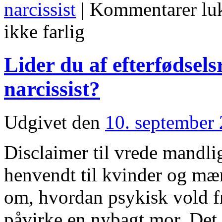
narcissist
|
Kommentarer lu
ikke farlig
Lider du af efterfødsels
narcissist?
Udgivet den
10. september
Disclaimer til vrede mandli
henvendt til kvinder og mæ
om, hvordan psykisk vold fr
påvirke en nybagt mor. Det