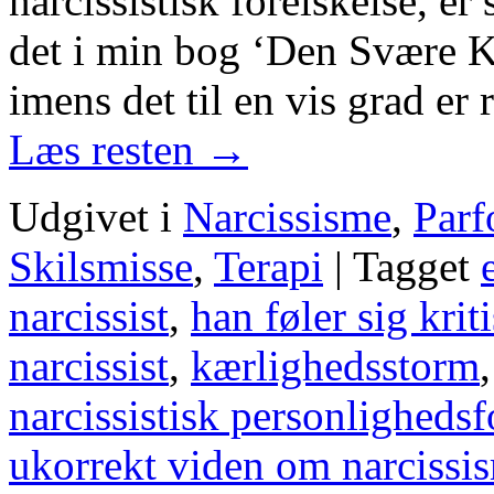
narcissistisk forelskelse, er
det i min bog ‘Den Svære K
imens det til en vis grad er
Læs resten
→
Udgivet i
Narcissisme
,
Parf
Skilsmisse
,
Terapi
|
Tagget
narcissist
,
han føler sig kriti
narcissist
,
kærlighedsstorm
narcissistisk personlighedsf
ukorrekt viden om narcissi