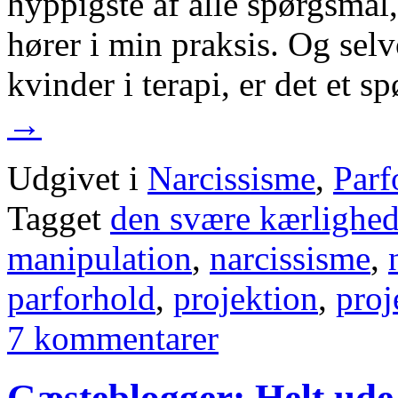
hyppigste af alle spørgsmål
hører i min praksis. Og se
kvinder i terapi, er det et 
→
Udgivet i
Narcissisme
,
Parf
Tagget
den svære kærlighe
manipulation
,
narcissisme
,
parforhold
,
projektion
,
proj
7 kommentarer
Gæsteblogger: Helt ude 