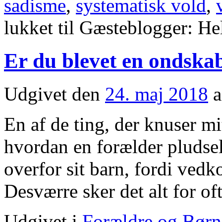
sadisme
,
systematisk vold
,
lukket
til Gæsteblogger: Hel
Er du blevet en ondska
Udgivet den
24. maj 2018
a
En af de ting, der knuser mit
hvordan en forælder pludsel
overfor sit barn, fordi ved
Desværre sker det alt for of
Udgivet i
Forældre og Børn