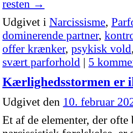
resten
→
Udgivet i
Narcissisme
,
Parf
dominerende partner
,
kontr
offer krænker
,
psykisk vold
svært parforhold
|
5 kommen
Kærlighedsstormen er i
Udgivet den
10. februar 20
Et af de elementer, der oft