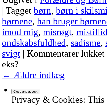
|
Tagget
børn
,
børn i skilsm
børnene
,
han bruger børne
imod mig
,
misrøgt
,
mistilli
ondskabsfuldhed
,
sadisme
,
svigt
|
Kommentarer lukket
eks?
←
Ældre indlæg
Privacy & Cookies: This 