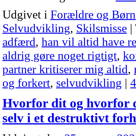
Udgivet i
Forældre og Børn
Selvudvikling
,
Skilsmisse
|
adfærd
,
han vil altid have re
aldrig gøre noget rigtigt
,
ko
partner kritiserer mig altid
,
og forkert
,
selvudvikling
|
4
Hvorfor dit og hvorfor 
selv i et destruktivt for