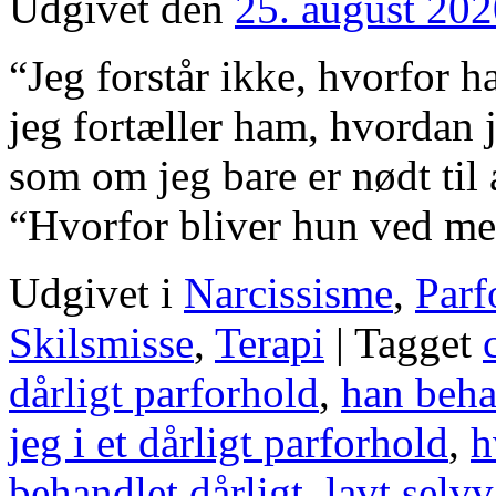
Udgivet den
25. august 20
“Jeg forstår ikke, hvorfor h
jeg fortæller ham, hvordan 
som om jeg bare er nødt til 
“Hvorfor bliver hun ved 
Udgivet i
Narcissisme
,
Parf
Skilsmisse
,
Terapi
|
Tagget
dårligt parforhold
,
han beha
jeg i et dårligt parforhold
,
h
behandlet dårligt
,
lavt selv