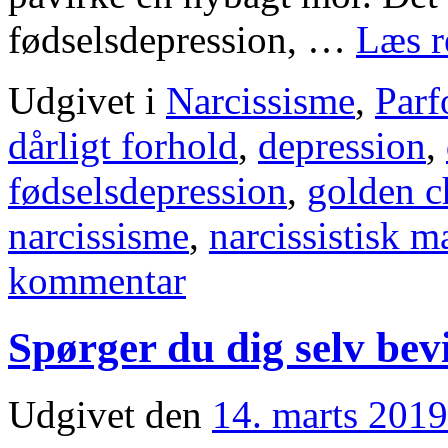
fødselsdepression, …
Læs r
Udgivet i
Narcissisme
,
Parf
dårligt forhold
,
depression
,
fødselsdepression
,
golden c
narcissisme
,
narcissistisk 
kommentar
Spørger du dig selv bev
Udgivet den
14. marts 2019