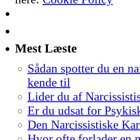
Mest Læste
Sådan spotter du en nar
kende til
Lider du af Narcissist
Er du udsat for Psykis
Den Narcissistiske Kar
Hvor ofte forlader en m