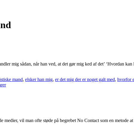
and
handler mig sådan, når han ved, at det gør mig ked af det’ ‘Hvordan kan
istiske mand
,
elsker han mig
,
er det mig der er noget galt med
,
hvorfor 
rer
medier, vil man ofte støde på begrebet No Contact som en metode at kom