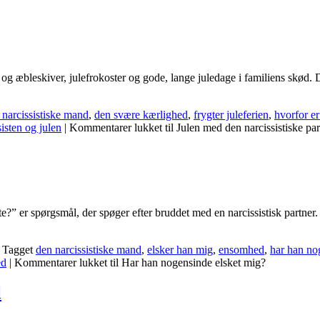
og æbleskiver, julefrokoster og gode, lange juledage i familiens skød. 
 narcissistiske mand
,
den svære kærlighed
,
frygter juleferien
,
hvorfor er
sisten og julen
|
Kommentarer lukket
til Julen med den narcissistiske par
 er spørgsmål, der spøger efter bruddet med en narcissistisk partner. D
Tagget
den narcissistiske mand
,
elsker han mig
,
ensomhed
,
har han no
ed
|
Kommentarer lukket
til Har han nogensinde elsket mig?
l