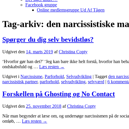
Facebook gruppe
Online medlemsgruppe Ud Af Tågen
Tag-arkiv:
den narcissistiske m
Spørger du dig selv bevidstløs?
Udgivet den
14. marts 2019
af
Christina Copty
‘Hvorfor gør han det?’ ‘Jeg kan bare ikke helt forstå, hvorfor han be
ondskabsfuld og …
Læs resten
→
Udgivet i
Narcissisme
,
Parforhold
,
Selvudvikling
|
Tagget
den narciss
narcissistisk partner
,
parforhold
,
selvudvikling
,
selvværd
|
6 kommenta
Forskellen på Ghosting og No Contact
Udgivet den
25. november 2018
af
Christina Copty
Når man begynder at læse om, og undersøge narcissismen på de sociale 
omløb, …
Læs resten
→