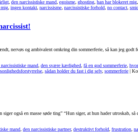
rligt
,
den narcissistiske mand
,
egoisme
,
ghosting
,
han har blokeret mig
 mig
,
ingen kontakt
,
narcissisme
,
narcissistiske forhold
,
no contact
,
smi
arcissist!
ændt, nervøs og ambivalent omkring din sommerferie, så kan jeg godt fors
 narcissistiske mand
,
den svære kærlighed
,
få en god sommerferie
,
hvor
rsonlighedsforstyrrelse
,
sådan holder du fast i dig selv
,
sommerferie
|
Ko
n siger også en masse søde ting” “Hun siger, at hun hader utroskab, så 
stiske mand
,
den narcissistiske partner
,
destruktivt forhold
,
frustration
,
na