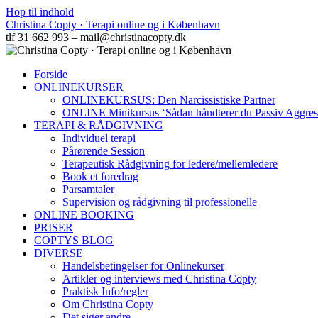
Hop til indhold
Christina Copty · Terapi online og i København
tlf 31 662 993 – mail@christinacopty.dk
Forside
ONLINEKURSER
ONLINEKURSUS: Den Narcissistiske Partner
ONLINE Minikursus ‘Sådan håndterer du Passiv Aggres
TERAPI & RÅDGIVNING
Individuel terapi
Pårørende Session
Terapeutisk Rådgivning for ledere/mellemledere
Book et foredrag
Parsamtaler
Supervision og rådgivning til professionelle
ONLINE BOOKING
PRISER
COPTYS BLOG
DIVERSE
Handelsbetingelser for Onlinekurser
Artikler og interviews med Christina Copty
Praktisk Info/regler
Om Christina Copty
Det siger andre…