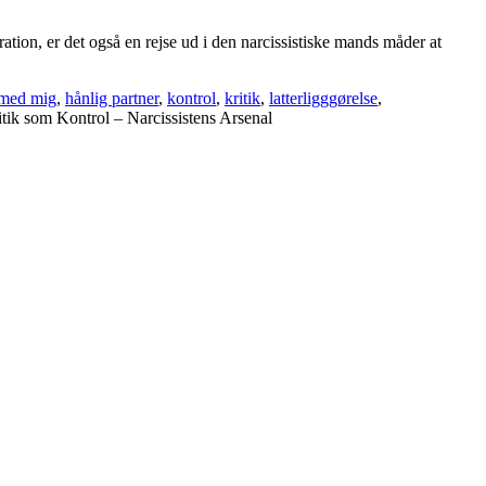
ation, er det også en rejse ud i den narcissistiske mands måder at
 med mig
,
hånlig partner
,
kontrol
,
kritik
,
latterligggørelse
,
itik som Kontrol – Narcissistens Arsenal