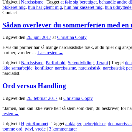
Udgivet i
Narcissisme
|
Tagget
at føle sig berettiget
,
behandle andre då
blokeret mig
,
hun har glemt mig
,
hun har kasseret mig
,
hun udnyttede
Contact
Sådan overlever du sommerferien med en n
Udgivet den
26. juni 2017
af
Christina Copty
Hvis din partner har så mange narcissistiske træk, at du føler dig ansp
partner, var der …
Læs resten
→
Udgivet i
Narcissisme
,
Parforhold
,
Selvudvikling
,
Terapi
|
Tagget
den
ikke samarbejde
,
konflikter
,
narcissisme
,
narcissistisk
,
narcissistisk pe
narcissist!
Ord versus Handling
Udgivet den
26. februar 2017
af
Christina Copty
“Jamen, han kan ikke være helt så slem som dem, du beskriver, for ha
resten
→
Udgivet i
HjerteRummet
|
Tagget
anklager
,
bebrejdelser
,
den narcissi
tomme ord
,
tvivl
,
vrede
|
3 kommentarer