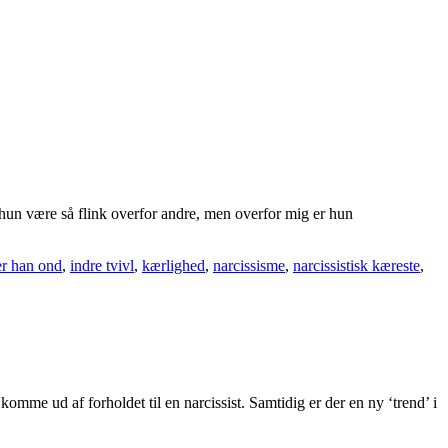
 hun være så flink overfor andre, men overfor mig er hun
er han ond
,
indre tvivl
,
kærlighed
,
narcissisme
,
narcissistisk kæreste
,
me ud af forholdet til en narcissist. Samtidig er der en ny ‘trend’ i