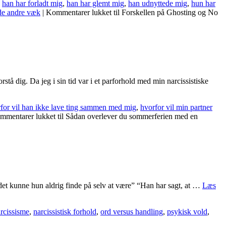
,
han har forladt mig
,
han har glemt mig
,
han udnyttede mig
,
hun har
de andre væk
|
Kommentarer lukket
til Forskellen på Ghosting og No
tå dig. Da jeg i sin tid var i et parforhold med min narcissistiske
for vil han ikke lave ting sammen med mig
,
hvorfor vil min partner
mmentarer lukket
til Sådan overlever du sommerferien med en
det kunne hun aldrig finde på selv at være” “Han har sagt, at …
Læs
rcissisme
,
narcissistisk forhold
,
ord versus handling
,
psykisk vold
,