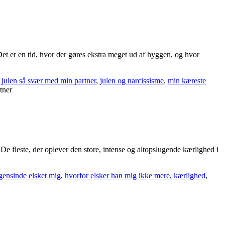
Det er en tid, hvor der gøres ekstra meget ud af hyggen, og hvor
 julen så svær med min partner
,
julen og narcissisme
,
min kæreste
tner
e fleste, der oplever den store, intense og altopslugende kærlighed i
gensinde elsket mig
,
hvorfor elsker han mig ikke mere
,
kærlighed
,