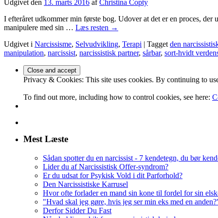
Udgivet den
13. marts 2016
af
Christina Copty
I efteråret udkommer min første bog. Udover at det er en proces, der u
manipulere med sin …
Læs resten
→
Udgivet i
Narcissisme
,
Selvudvikling
,
Terapi
|
Tagget
den narcissisti
manipulation
,
narcissist
,
narcissistisk partner
,
sårbar
,
sort-hvidt verden
Privacy & Cookies: This site uses cookies. By continuing to use 
To find out more, including how to control cookies, see here:
C
Mest Læste
Sådan spotter du en narcissist - 7 kendetegn, du bør kende
Lider du af Narcissistisk Offer-syndrom?
Er du udsat for Psykisk Vold i dit Parforhold?
Den Narcissistiske Karrusel
Hvor ofte forlader en mand sin kone til fordel for sin els
"Hvad skal jeg gøre, hvis jeg ser min eks med en anden?
Derfor Sidder Du Fast