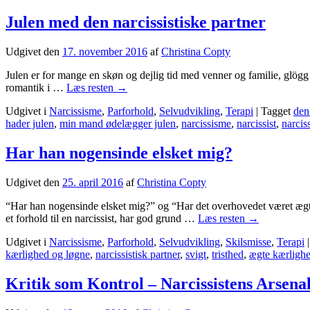
Julen med den narcissistiske partner
Udgivet den
17. november 2016
af
Christina Copty
Julen er for mange en skøn og dejlig tid med venner og familie, glögg 
romantik i …
Læs resten
→
Udgivet i
Narcissisme
,
Parforhold
,
Selvudvikling
,
Terapi
|
Tagget
den
hader julen
,
min mand ødelægger julen
,
narcissisme
,
narcissist
,
narcis
Har han nogensinde elsket mig?
Udgivet den
25. april 2016
af
Christina Copty
“Har han nogensinde elsket mig?” og “Har det overhovedet været ægte?”
et forhold til en narcissist, har god grund …
Læs resten
→
Udgivet i
Narcissisme
,
Parforhold
,
Selvudvikling
,
Skilsmisse
,
Terapi
|
kærlighed og løgne
,
narcissistisk partner
,
svigt
,
tristhed
,
ægte kærligh
Kritik som Kontrol – Narcissistens Arsena