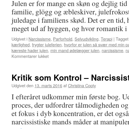
Julen er for mange en skøn og dejlig ti
familie, glögg og æbleskiver, julefrokos
juledage i familiens skød. Det er en tid,
meget ud af hyggen, og hvor romantik 
Udgivet i
Narcissisme
,
Parforhold
,
Selvudvikling
,
Terapi
|
Tagget
kærlighed
,
frygter juleferien
,
hvorfor er julen så svær med min p
kæreste hader julen
,
min mand ødelægger julen
,
narcissisme
,
na
til
Kommentarer lukket
Julen
med
den
Kritik som Kontrol – Narcissi
narcissistiske
partner
Udgivet den
13. marts 2016
af
Christina Copty
I efteråret udkommer min første bog. Ud
proces, der udfordrer tålmodigheden og e
et fokus i dyb koncentration, er det også
narcissistiske mands måder at manipul