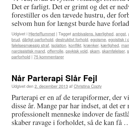
Det er farligt. Det er grimt og det er n
forestiller os den tævede hustru, der forb
selvom hun for længst burde have forl
Udgivet i
HjerteRummet
|
Tagget
ambivalens. kærlighed
,
angst
,
brud
,
dårligt parforhold
,
destruktivt forhold
,
egoisme
,
egoistisk i 
følelsesmæssig straf
,
isolation
,
konflikt
,
krænker
,
kærlighed
,
man
narcissistisk mand
,
offerrolle
,
psykisk vold
,
skam
,
skamfølelser
,
s
parforhold
|
75 kommentarer
Når Parterapi Slår Fejl
Udgivet den
2. december 2013
af
Christina Copty
Parterapi er en af de terapiformer, der 
disse år. Mange par har indset, at det er
professionelt menneske indover de fastl
skaber ravage i forholdet, så de kan få