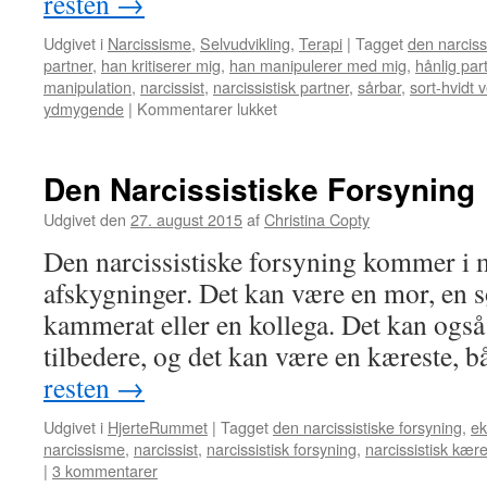
resten
→
Udgivet i
Narcissisme
,
Selvudvikling
,
Terapi
|
Tagget
den narciss
partner
,
han kritiserer mig
,
han manipulerer med mig
,
hånlig par
manipulation
,
narcissist
,
narcissistisk partner
,
sårbar
,
sort-hvidt 
til
ydmygende
|
Kommentarer lukket
Kritik
som
Kontrol
Den Narcissistiske Forsyning
–
Narcissistens
Udgivet den
27. august 2015
af
Christina Copty
Arsenal
Den narcissistiske forsyning kommer i 
afskygninger. Det kan være en mor, en sø
kammerat eller en kollega. Det kan også
tilbedere, og det kan være en kæreste,
resten
→
Udgivet i
HjerteRummet
|
Tagget
den narcissistiske forsyning
,
ek
narcissisme
,
narcissist
,
narcissistisk forsyning
,
narcissistisk kær
|
3 kommentarer