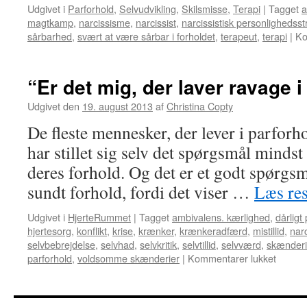
Udgivet i
Parforhold
,
Selvudvikling
,
Skilsmisse
,
Terapi
|
Tagget
a
magtkamp
,
narcissisme
,
narcissist
,
narcissistisk personlighedsst
sårbarhed
,
svært at være sårbar i forholdet
,
terapeut
,
terapi
|
Ko
“Er det mig, der laver ravage i
Udgivet den
19. august 2013
af
Christina Copty
De fleste mennesker, der lever i parfor
har stillet sig selv det spørgsmål mindst
deres forhold. Og det er et godt spørgsmål
sundt forhold, fordi det viser …
Læs re
Udgivet i
HjerteRummet
|
Tagget
ambivalens. kærlighed
,
dårligt
hjertesorg
,
konflikt
,
krise
,
krænker
,
krænkeradfærd
,
mistillid
,
nar
selvbebrejdelse
,
selvhad
,
selvkritik
,
selvtillid
,
selvværd
,
skænderi
til
parforhold
,
voldsomme skænderier
|
Kommentarer lukket
“Er
det
mig,