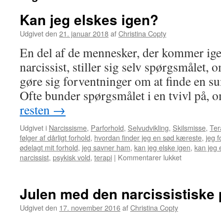
Kan jeg elskes igen?
Udgivet den
21. januar 2018
af
Christina Copty
En del af de mennesker, der kommer i
narcissist, stiller sig selv spørgsmålet
gøre sig forventninger om at finde en su
Ofte bunder spørgsmålet i en tvivl på
resten
→
Udgivet i
Narcissisme
,
Parforhold
,
Selvudvikling
,
Skilsmisse
,
Ter
følger af dårligt forhold
,
hvordan finder jeg en sød kæreste
,
jeg f
ødelagt mit forhold
,
jeg savner ham
,
kan jeg elske igen
,
kan jeg 
til
narcissist
,
psykisk vold
,
terapi
|
Kommentarer lukket
Kan
jeg
elskes
Julen med den narcissistiske 
igen?
Udgivet den
17. november 2016
af
Christina Copty