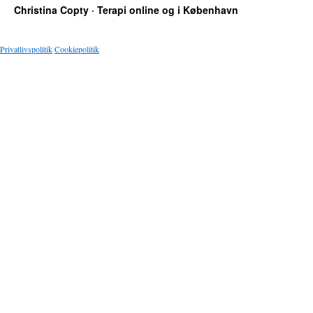
der
Christina Copty · Terapi online og i København
laver
ravage
i
Privatlivspolitik
Cookiepolitik
mit
parforh