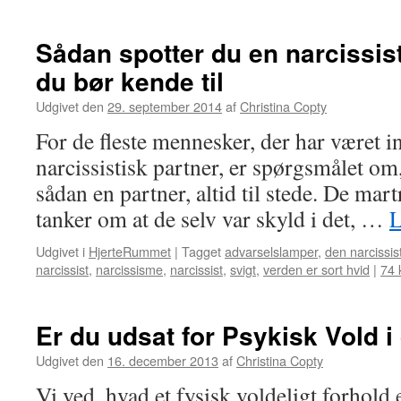
Sådan spotter du en narcissis
du bør kende til
Udgivet den
29. september 2014
af
Christina Copty
For de fleste mennesker, der har været i
narcissistisk partner, er spørgsmålet o
sådan en partner, altid til stede. De mart
tanker om at de selv var skyld i det, …
L
Udgivet i
HjerteRummet
|
Tagget
advarselslamper
,
den narcissis
narcissist
,
narcissisme
,
narcissist
,
svigt
,
verden er sort hvid
|
74 
Er du udsat for Psykisk Vold i
Udgivet den
16. december 2013
af
Christina Copty
Vi ved, hvad et fysisk voldeligt forhold 