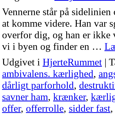
Vennerne står på sidelinien
at komme videre. Han var s
overfor dig, og han er ikke
vi i byen og finder en …
Læ
Udgivet i
HjerteRummet
|
T
ambivalens. kærlighed
,
ang
dårligt parforhold
,
destrukt
savner ham
,
krænker
,
kærli
offer
,
offerrolle
,
sidder fast