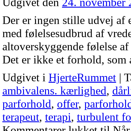
Udgivet den
24. november 
Der er ingen stille udvej af
med følelsesudbrud af vrede,
altoverskyggende følelse af s
Det er ikke et forhold, som
Udgivet i
HjerteRummet
|
T
ambivalens. kærlighed
,
dårl
parforhold
,
offer
,
parforhol
terapeut
,
terapi
,
turbulent f
Kommentarer lukket
til Nå