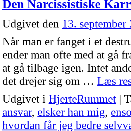
Den Narcissistiske Karr
Udgivet den
13. september
Når man er fanget i et destr
ender man ofte med at gå fr
at gå tilbage igen. Intet and
det drejer sig om …
Læs re
Udgivet i
HjerteRummet
|
T
ansvar
,
elsker han mig
,
ens
hvordan får jeg bedre selv