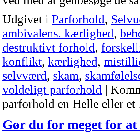
ved med at genbesøge de
Udgivet i
Parforhold
,
Selvu
ambivalens. kærlighed
,
beh
destruktivt forhold
,
forskel
konflikt
,
kærlighed
,
mistill
selvværd
,
skam
,
skamfølels
voldeligt parforhold
|
Komme
parforhold en Helle eller e
Gør du for meget for at 