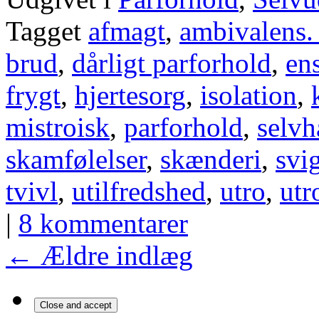
Tagget
afmagt
,
ambivalens.
brud
,
dårligt parforhold
,
en
frygt
,
hjertesorg
,
isolation
,
mistroisk
,
parforhold
,
selvh
skamfølelser
,
skænderi
,
svi
tvivl
,
utilfredshed
,
utro
,
utr
|
8 kommentarer
←
Ældre indlæg