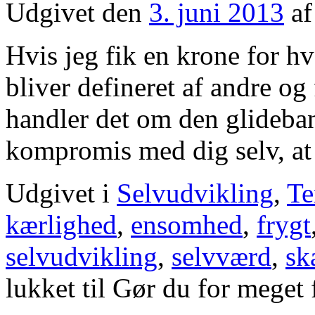
Udgivet den
3. juni 2013
af
Hvis jeg fik en krone for h
bliver defineret af andre og
handler det om den glideban
kompromis med dig selv, a
Udgivet i
Selvudvikling
,
Te
kærlighed
,
ensomhed
,
frygt
selvudvikling
,
selvværd
,
sk
lukket
til Gør du for meget f