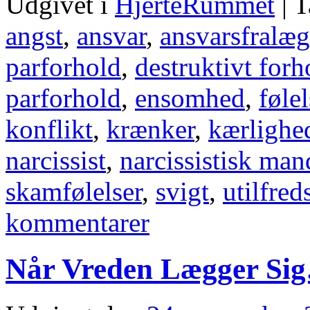
Udgivet i
HjerteRummet
|
T
angst
,
ansvar
,
ansvarsfralæg
parforhold
,
destruktivt forh
parforhold
,
ensomhed
,
føle
konflikt
,
krænker
,
kærlighe
narcissist
,
narcissistisk man
skamfølelser
,
svigt
,
utilfred
kommentarer
Når Vreden Lægger Si