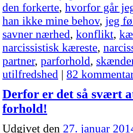
den forkerte
,
hvorfor går je
han ikke mine behov
,
jeg fø
savner nærhed
,
konflikt
,
kæ
narcissistisk kæreste
,
narcis
partner
,
parforhold
,
skænde
utilfredshed
|
82 kommentar
Derfor er det så svært 
forhold!
Udgivet den
27. januar 201