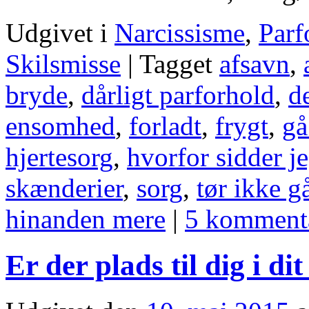
Udgivet i
Narcissisme
,
Parf
Skilsmisse
|
Tagget
afsavn
,
bryde
,
dårligt parforhold
,
d
ensomhed
,
forladt
,
frygt
,
gå
hjertesorg
,
hvorfor sidder je
skænderier
,
sorg
,
tør ikke g
hinanden mere
|
5 komment
Er der plads til dig i di