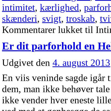
intimitet
,
kærlighed
,
parfor
skænderi
,
svigt
,
troskab
,
tvi
Kommentarer lukket
til Int
Er dit parforhold en Hel
Udgivet den
4. august 2013
En viis veninde sagde igår t
dem, man ikke behøver tale
ikke vender hver eneste lil