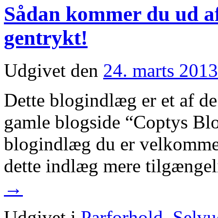
Sådan kommer du ud af 
gentrykt!
Udgivet den
24. marts 2013
Dette blogindlæg er et af d
gamle blogside “Coptys Blog
blogindlæg du er velkommen 
dette indlæg mere tilgængel
→
Udgivet i
Parforhold
,
Selvu