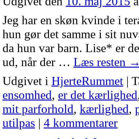
Udgivet den
10. maj 2015
a
Jeg har en skøn kvinde i ter
hun gør det samme i sit nu
da hun var barn. Lise* er den
ud, når der …
Læs resten
Udgivet i
HjerteRummet
|
T
ensomhed
,
er det kærlighed
mit parforhold
,
kærlighed
,
utilpas
|
4 kommentarer