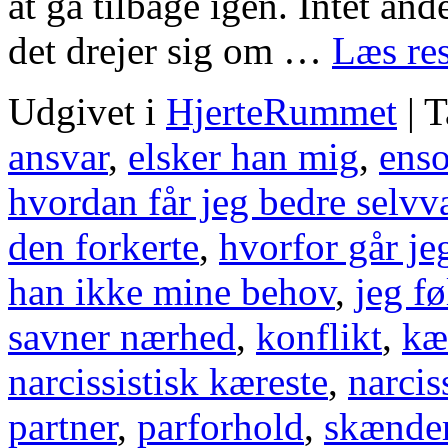
at gå tilbage igen. Intet and
det drejer sig om …
Læs re
Udgivet i
HjerteRummet
|
T
ansvar
,
elsker han mig
,
ens
hvordan får jeg bedre selv
den forkerte
,
hvorfor går je
han ikke mine behov
,
jeg fø
savner nærhed
,
konflikt
,
kæ
narcissistisk kæreste
,
narcis
partner
,
parforhold
,
skænde