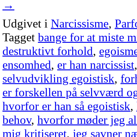
→
Udgivet i
Narcissisme
,
Parf
Tagget
bange for at miste m
destruktivt forhold
,
egoism
ensomhed
,
er han narcissist
selvudvikling egoistisk
,
for
er forskellen på selvværd og
hvorfor er han så egoistisk
,
behov
,
hvorfor møder jeg al
mig kritiseret
,
jeg savner n