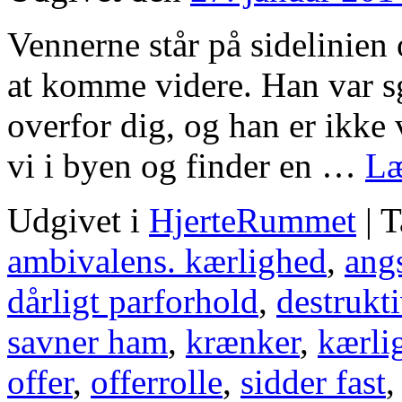
Vennerne står på sidelinien
at komme videre. Han var s
overfor dig, og han er ikke
vi i byen og finder en …
Læ
Udgivet i
HjerteRummet
|
T
ambivalens. kærlighed
,
ang
dårligt parforhold
,
destrukt
savner ham
,
krænker
,
kærli
offer
,
offerrolle
,
sidder fast