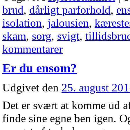
brud
,
dårligt parforhold
,
en
isolation
,
jalousien
,
kæreste
skam
,
sorg
,
svigt
,
tillidsbru
kommentarer
Er du ensom?
Udgivet den
25. august 20
Det er svært at komme ud a
finde sine egne ben igen. O