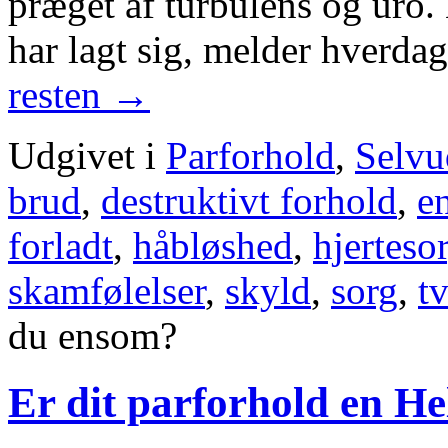
præget af turbulens og uro. 
har lagt sig, melder hverda
resten
→
Udgivet i
Parforhold
,
Selvu
brud
,
destruktivt forhold
,
e
forladt
,
håbløshed
,
hjerteso
skamfølelser
,
skyld
,
sorg
,
tv
du ensom?
Er dit parforhold en Hel