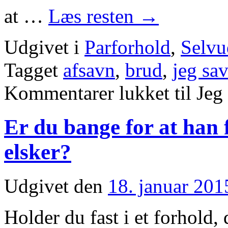
at …
Læs resten
→
Udgivet i
Parforhold
,
Selvu
Tagget
afsavn
,
brud
,
jeg sa
Kommentarer lukket
til Je
Er du bange for at han 
elsker?
Udgivet den
18. januar 201
Holder du fast i et forhold, 