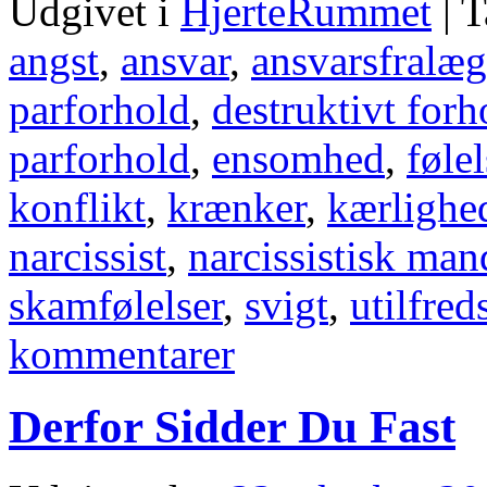
Udgivet i
HjerteRummet
|
T
angst
,
ansvar
,
ansvarsfralæg
parforhold
,
destruktivt forh
parforhold
,
ensomhed
,
føle
konflikt
,
krænker
,
kærlighe
narcissist
,
narcissistisk man
skamfølelser
,
svigt
,
utilfred
kommentarer
Derfor Sidder Du Fast