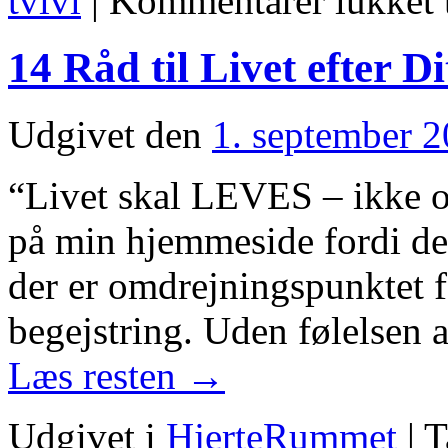
tvivl
|
Kommentarer lukket
14 Råd til Livet efter D
Udgivet den
1. september 
“Livet skal LEVES – ikke ov
på min hjemmeside fordi det 
der er omdrejningspunktet f
begejstring. Uden følelsen a
Læs resten
→
Udgivet i
HjerteRummet
|
T