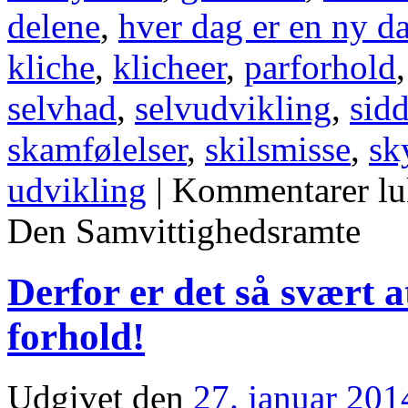
delene
,
hver dag er en ny d
kliche
,
klicheer
,
parforhold
selvhad
,
selvudvikling
,
sidd
skamfølelser
,
skilsmisse
,
sk
udvikling
|
Kommentarer lu
Den Samvittighedsramte
Derfor er det så svært 
forhold!
Udgivet den
27. januar 201