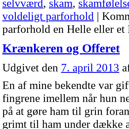
selvværd
,
skam
,
skamfølels
voldeligt parforhold
|
Komme
parforhold en Helle eller e
Krænkeren og Offeret
Udgivet den
7. april 2013
a
En af mine bekendte var gif
fingrene imellem når hun n
på at gøre ham til grin fora
grimt til ham under dække