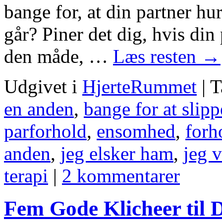
bange for, at din partner hur
går? Piner det dig, hvis din
den måde, …
Læs resten
→
Udgivet i
HjerteRummet
|
T
en anden
,
bange for at slip
parforhold
,
ensomhed
,
forh
anden
,
jeg elsker ham
,
jeg v
terapi
|
2 kommentarer
Fem Gode Klicheer til 