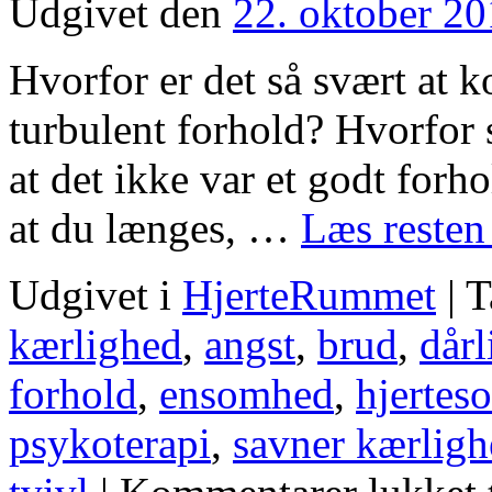
Udgivet den
22. oktober 2
Hvorfor er det så svært at k
turbulent forhold? Hvorfor s
at det ikke var et godt forh
at du længes, …
Læs reste
Udgivet i
HjerteRummet
|
T
kærlighed
,
angst
,
brud
,
dårl
forhold
,
ensomhed
,
hjertes
psykoterapi
,
savner kærlig