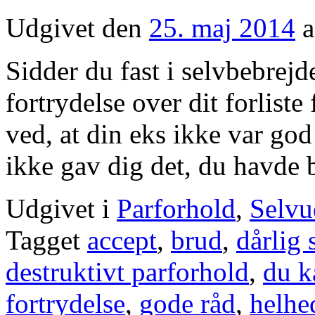
Udgivet den
25. maj 2014
a
Sidder du fast i selvbebrejd
fortrydelse over dit forlist
ved, at din eks ikke var god 
ikke gav dig det, du havd
Udgivet i
Parforhold
,
Selvu
Tagget
accept
,
brud
,
dårlig
destruktivt parforhold
,
du k
fortrydelse
,
gode råd
,
helhe