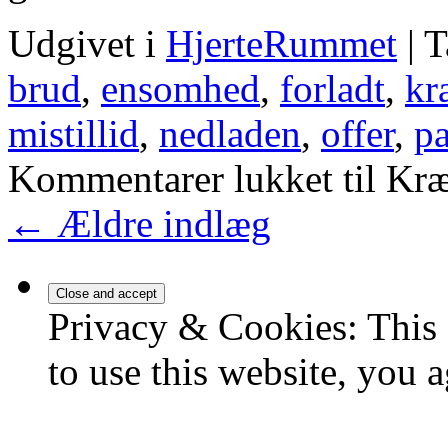
Udgivet i
HjerteRummet
|
T
brud
,
ensomhed
,
forladt
,
kr
mistillid
,
nedladen
,
offer
,
pa
Kommentarer lukket
til Kr
←
Ældre indlæg
Privacy & Cookies: This 
to use this website, you a