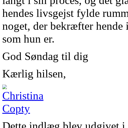
langt i sin proces, og det gl
hendes livsgejst fylde rumm
noget, der bekræfter hende i
som hun er.
God Søndag til dig
Kærlig hilsen,
Dette indlæg blev udgivet i