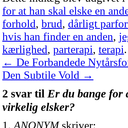
for at han skal elske en and
forhold
,
brud
,
dårligt parfo
hvis han finder en anden
,
j
kærlighed
,
parterapi
,
terapi
←
De Forbandede Nytårsfo
Den Subtile Vold
→
2 svar til
Er du bange for 
virkelig elsker?
ANONYM
skriver: