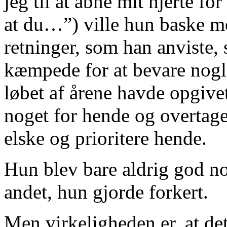
jeg til at åbne mit hjerte f
at du…”) ville hun baske me
retninger, som han anviste,
kæmpede for at bevare nogle
løbet af årene havde opgive
noget for hende og overtaget
elske og prioritere hende.
Hun blev bare aldrig god nok
andet, hun gjorde forkert.
Men virkeligheden er, at d