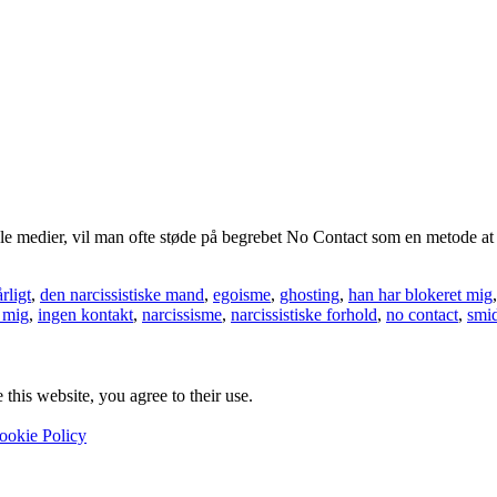
medier, vil man ofte støde på begrebet No Contact som en metode at kom
rligt
,
den narcissistiske mand
,
egoisme
,
ghosting
,
han har blokeret mig
 mig
,
ingen kontakt
,
narcissisme
,
narcissistiske forhold
,
no contact
,
smi
this website, you agree to their use.
ookie Policy