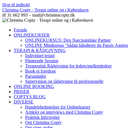
Hop til indhold
Christina Copty · Terapi online og i København
tlf 31 662 993 – mail@christinacopty.dk
Forside
ONLINEKURSER
ONLINEKURSUS: Den Narcissistiske Partner
ONLINE Minikursus ‘Sådan håndterer du Passiv Aggres
TERAPI & RÅDGIVNING
Individuel terapi
Pårørende Session
Terapeutisk Rådgivning for ledere/mellemledere
Book et foredrag
Parsamtaler
Supervision og rådgivning til professionelle
ONLINE BOOKING
PRISER
COPTYS BLOG
DIVERSE
Handelsbetingelser for Onlinekurser
Artikler og interviews med Christina Copty
Praktisk Info/regler
Om Christina Copty
Det siger andre…