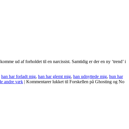
me ud af forholdet til en narcissist. Samtidig er der en ny ‘trend’ i
,
han har forladt mig
,
han har glemt mig
,
han udnyttede mig
,
hun har
de andre væk
|
Kommentarer lukket
til Forskellen på Ghosting og No