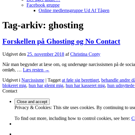
Facebook gruppe
Online medlemsgruppe Ud Af Tågen
Tag-arkiv:
ghosting
Forskellen på Ghosting og No Contact
Udgivet den
25. november 2018
af
Christina Copty
Når man begynder at læse om, og undersøge narcissismen på de sociale 
omløb, …
Læs resten
→
Udgivet i
Narcissisme
|
Tagget
at føle sig berettiget
,
behandle andre då
blokeret mig
,
hun har glemt mig
,
hun har kasseret mig
,
hun udnyttede
Contact
Privacy & Cookies: This site uses cookies. By continuing to use 
To find out more, including how to control cookies, see here:
C