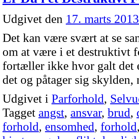
Udgivet den
17. marts 2013
Det kan være svært at se sa
om at være i et destruktivt 
fortæller ikke hvor galt det
det og påtager sig skylden
Udgivet i
Parforhold
,
Selvu
Tagget
angst
,
ansvar
,
brud
,
forhold
,
ensomhed
,
forhold