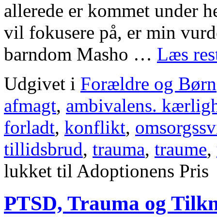
allerede er kommet under hef
vil fokusere på, er min vur
barndom Masho …
Læs re
Udgivet i
Forældre og Børn
afmagt
,
ambivalens. kærlig
forladt
,
konflikt
,
omsorgssv
tillidsbrud
,
trauma
,
traume
,
lukket
til Adoptionens Pris
PTSD, Trauma og Tilkn