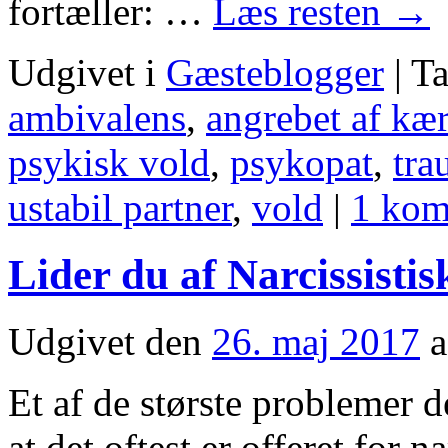
fortæller: …
Læs resten
→
Udgivet i
Gæsteblogger
|
Ta
ambivalens
,
angrebet af kær
psykisk vold
,
psykopat
,
tra
ustabil partner
,
vold
|
1 kom
Lider du af Narcissisti
Udgivet den
26. maj 2017
a
Et af de største problemer de
at det oftest er offeret for n