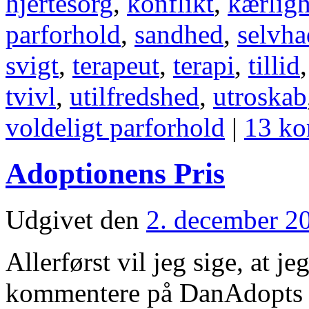
hjertesorg
,
konflikt
,
kærlig
parforhold
,
sandhed
,
selvha
svigt
,
terapeut
,
terapi
,
tillid
tvivl
,
utilfredshed
,
utroskab
voldeligt parforhold
|
13 ko
Adoptionens Pris
Udgivet den
2. december 2
Allerførst vil jeg sige, at jeg
kommentere på DanAdopts h