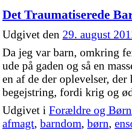
Det Traumatiserede Ba
Udgivet den
29. august 20
Da jeg var barn, omkring f
ude på gaden og så en masse
en af de der oplevelser, der
begejstring, fordi krig og
Udgivet i
Forældre og Børn
afmagt
,
barndom
,
børn
,
en