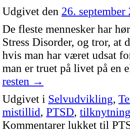
Udgivet den
26. september
De fleste mennesker har hø
Stress Disorder, og tror, at
hvis man har været udsat for
man er truet på livet på en
resten
→
Udgivet i
Selvudvikling
,
Te
mistillid
,
PTSD
,
tilknytnin
Kommentarer lukket
til PT