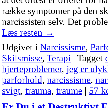
række symptomer på den ska
narcissisten selv. Det probl
Læs resten
→
Udgivet i
Narcissisme
,
Parf
Skilsmisse
,
Terapi
|
Tagget
hjerteproblemer
,
jeg er ulyk
parforhold
,
narcissisme
,
nar
svigt
,
trauma
,
traume
|
57 k
Er Du i et Destruktivt 