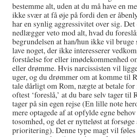
bestemme alt, uden at du må have en men
ikke svær at få øje på fordi den er åben
har en synlig aggressivitet over sig. Det
nedlægger veto mod alt, hvad du foreslå
begrundelsen at han/hun ikke vil bruge s
lave noget, der ikke interesserer vedko
forståelse for eller imødekommenhed om
eller drømme. Hvis narcissisten vil ligge
uger, og du drømmer om at komme til Ro
tale dårligt om Rom, nægte at betale for
oftest ‘foreslå,’ at du bare selv tager t
tager på sin egen rejse (En lille note her
mere optagede af at opfylde egne behov 
tosomhed, og det er nytteløst at forsøge
prioritering). Denne type magt vil føle