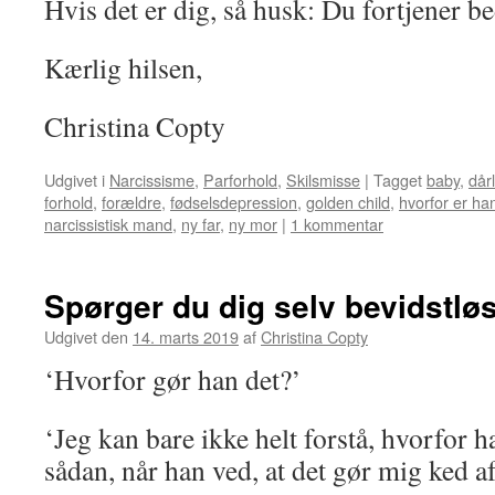
Hvis det er dig, så husk: Du fortjener be
Kærlig hilsen,
Christina Copty
Udgivet i
Narcissisme
,
Parforhold
,
Skilsmisse
|
Tagget
baby
,
dårl
forhold
,
forældre
,
fødselsdepression
,
golden child
,
hvorfor er ha
narcissistisk mand
,
ny far
,
ny mor
|
1 kommentar
Spørger du dig selv bevidstlø
Udgivet den
14. marts 2019
af
Christina Copty
‘Hvorfor gør han det?’
‘Jeg kan bare ikke helt forstå, hvorfor 
sådan, når han ved, at det gør mig ked af