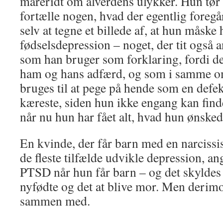
mareridt om alverdens ulykker. Hun tør
fortælle nogen, hvad der egentlig foregå
selv at tegne et billede af, at hun måske 
fødselsdepression – noget, der tit også
som han bruger som forklaring, fordi det
ham og hans adfærd, og som i samme 
bruges til at pege på hende som en defe
kæreste, siden hun ikke engang kan finde
når nu hun har fået alt, hvad hun ønsked
En kvinde, der får barn med en narcissist
de fleste tilfælde udvikle depression, an
PTSD når hun får barn – og det skyldes 
nyfødte og det at blive mor. Men derim
sammen med.