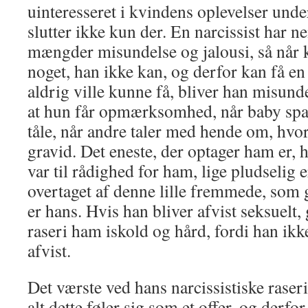
uinteresseret i kvindens oplevelser unde
slutter ikke kun der. En narcissist har 
mængder misundelse og jalousi, så når 
noget, han ikke kan, og derfor kan få
aldrig ville kunne få, bliver han misund
at hun får opmærksomhed, når baby spa
tåle, når andre taler med hende om, hvor
gravid. Det eneste, der optager ham er, 
var til rådighed for ham, lige pludselig 
overtaget af denne lille fremmede, som 
er hans. Hvis han bliver afvist seksuelt,
raseri ham iskold og hård, fordi han ikke
afvist.
Det værste ved hans narcissistiske raser
alt dette føler sig som et offer, og derfo