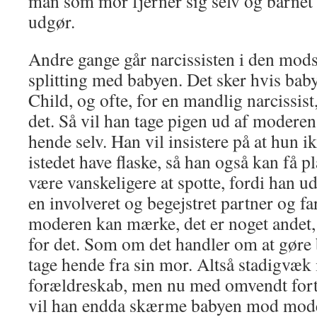
man som mor fjerner sig selv og barnet 
udgør.
Andre gange går narcissisten i den modsa
splitting med babyen. Det sker hvis ba
Child, og ofte, for en mandlig narcissist
det. Så vil han tage pigen ud af modere
hende selv. Han vil insistere på at hun 
istedet have flaske, så han også kan få 
være vanskeligere at spotte, fordi han u
en involveret og begejstret partner og fa
moderen kan mærke, det er noget andet, 
for det. Som om det handler om at gøre 
tage hende fra sin mor. Altså stadigvæk 
forældreskab, men nu med omvendt fort
vil han endda skærme babyen mod mod