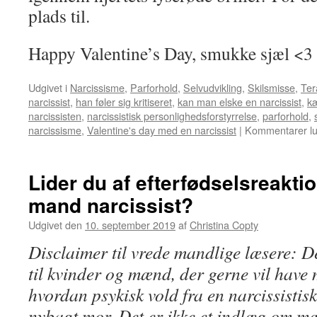
plads til.
Happy Valentine’s Day, smukke sjæl <3
Udgivet i
Narcissisme
,
Parforhold
,
Selvudvikling
,
Skilsmisse
,
Ter
narcissist
,
han føler sig kritiseret
,
kan man elske en narcissist
,
k
narcissisten
,
narcissistisk personlighedsforstyrrelse
,
parforhold
,
narcissisme
,
Valentine's day med en narcissist
|
Kommentarer lu
Lider du af efterfødselsreaktio
mand narcissist?
Udgivet den
10. september 2019
af
Christina Copty
Disclaimer til vrede mandlige læsere: D
til kvinder og mænd, der gerne vil have
hvordan psykisk vold fra en narcissisti
nybagt mor. Det er ikke et indlæg om m