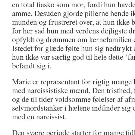
en total fiasko som mor, fordi hun havde
amme. Desuden gjorde pillerne hende ikk
munden og frustreret over, at hun ikke 
for her sad hun med verdens dejligste dr
opfyldt og drømmen om kernefamilien e
Istedet for glæde følte hun sig nedtryk
hun ikke var særlig god til hele dette ‘fa
befandt sig i.
Marie er repræsentant for rigtig mange 
med narcissistiske mænd. Den tristhed, 
og de til tider voldsomme følelser af a
selvmordstanker i hælene indfinder sig 
med en narcissist.
Den svære periode starter for mange tidl