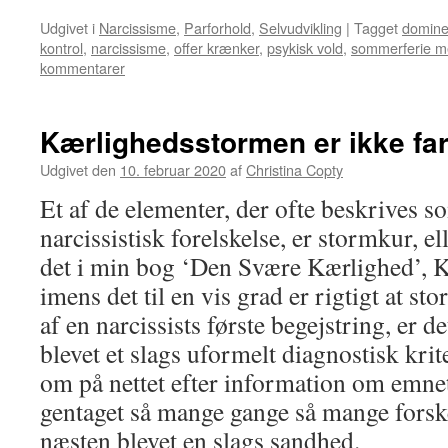
Udgivet i
Narcissisme
,
Parforhold
,
Selvudvikling
|
Tagget
domine
kontrol
,
narcissisme
,
offer krænker
,
psykisk vold
,
sommerferie me
kommentarer
Kærlighedsstormen er ikke far
Udgivet den
10. februar 2020
af
Christina Copty
Et af de elementer, der ofte beskrives 
narcissistisk forelskelse, er stormkur, el
det i min bog ‘Den Svære Kærlighed’, 
imens det til en vis grad er rigtigt at s
af en narcissists første begejstring, er 
blevet et slags uformelt diagnostisk krit
om på nettet efter information om emnet,
gentaget så mange gange så mange forskel
næsten blevet en slags sandhed.