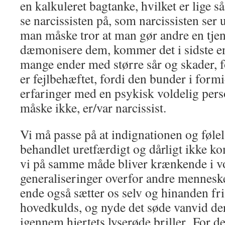
en kalkuleret bagtanke, hvilket er lige 
se narcissisten på, som narcissisten ser
man måske tror at man gør andre en tjen
dæmonisere dem, kommer det i sidste end
mange ender med større sår og skader, f
er fejlbehæftet, fordi den bunder i form
erfaringer med en psykisk voldelig per
måske ikke, er/var narcissist.
Vi må passe på at indignationen og følel
behandlet uretfærdigt og dårligt ikke ko
vi på samme måde bliver krænkende i vo
generaliseringer overfor andre mennesker
ende også sætter os selv og hinanden fri 
hovedkulds, og nyde det søde vanvid der
igennem hjertets lyserøde briller.
For de