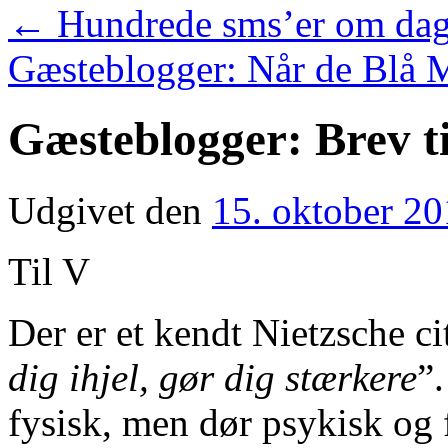
←
Hundrede sms’er om dage
Gæsteblogger: Når de Blå 
Gæsteblogger: Brev ti
Udgivet den
15. oktober 2
Til V
Der er et kendt Nietzsche cit
dig ihjel, gør dig stærkere
”
fysisk, men dør psykisk og 