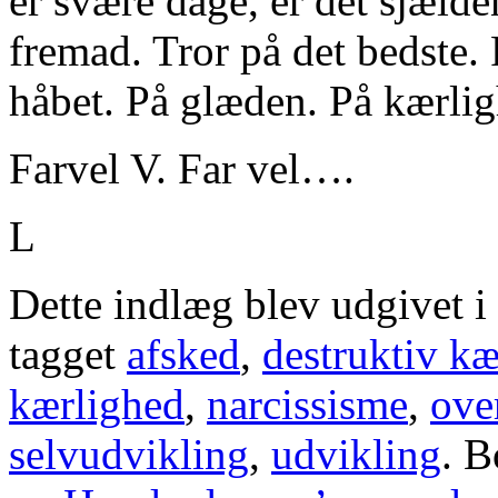
er svære dage, er det sjælde
fremad. Tror på det bedste
håbet. På glæden. På kærl
Farvel V. Far vel….
L
Dette indlæg blev udgivet i
tagget
afsked
,
destruktiv kæ
kærlighed
,
narcissisme
,
ove
selvudvikling
,
udvikling
. 