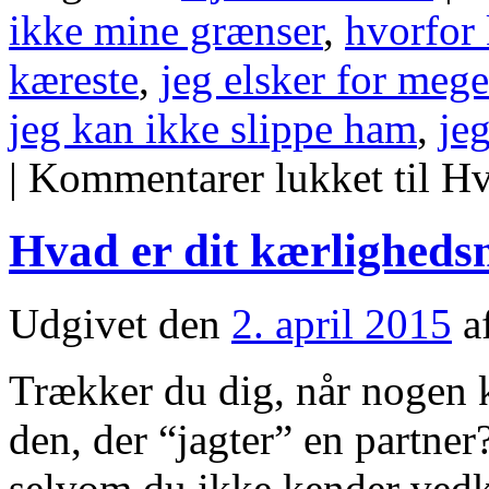
ikke mine grænser
,
hvorfor 
kæreste
,
jeg elsker for mege
jeg kan ikke slippe ham
,
je
|
Kommentarer lukket
til Hv
Hvad er dit kærligheds
Udgivet den
2. april 2015
a
Trækker du dig, når nogen 
den, der “jagter” en partner?
selvom du ikke kender ved