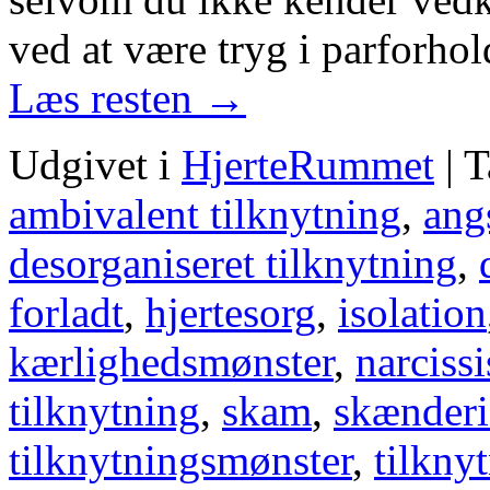
ved at være tryg i parforho
Læs resten
→
Udgivet i
HjerteRummet
|
T
ambivalent tilknytning
,
ang
desorganiseret tilknytning
,
forladt
,
hjertesorg
,
isolation
kærlighedsmønster
,
narciss
tilknytning
,
skam
,
skænderi
tilknytningsmønster
,
tilknyt