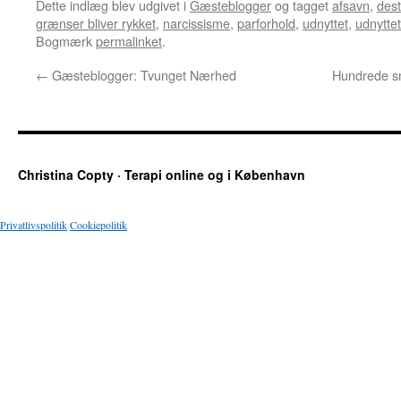
Dette indlæg blev udgivet i
Gæsteblogger
og tagget
afsavn
,
dest
grænser bliver rykket
,
narcissisme
,
parforhold
,
udnyttet
,
udnytte
Bogmærk
permalinket
.
←
Gæsteblogger: Tvunget Nærhed
Hundrede sm
Christina Copty · Terapi online og i København
Privatlivspolitik
Cookiepolitik