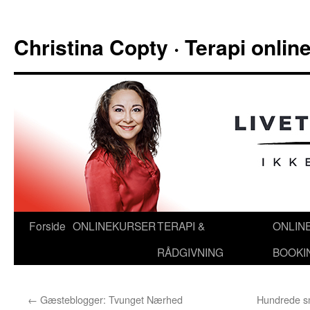
Hop
til
Christina Copty · Terapi onli
indhold
Forside
ONLINEKURSER
TERAPI &
ONLIN
RÅDGIVNING
BOOKI
←
Gæsteblogger: Tvunget Nærhed
Hundrede sm