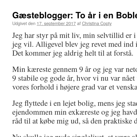
Gæsteblogger: To år i en Bobl
Udgivet den
17. september 2017
af
Christina Copty
Jeg har styr på mit liv, min selvtillid er
jeg vil. Alligevel blev jeg revet med ind 
Det kommer jeg aldrig helt til at forstå.
Min kæreste gennem 9 år og jeg var neto
9 stabile og gode år, hvor vi nu var nået 
vores forhold i højere grad var et vensk
Jeg flyttede i en lejet bolig, mens jeg st
ejendommen min exkæreste og jeg havd
råd til at købe mig ud, så den praktiske d
Nu skulle jeg nyde singlelivet, at være a