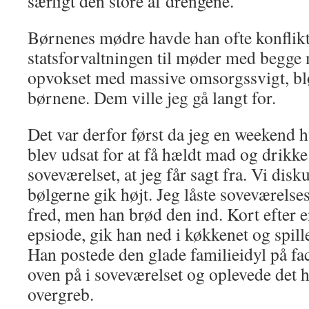
særligt den store af drengene.
Børnenes mødre havde han ofte konflikt
statsforvaltningen til møder med begge 
opvokset med massive omsorgssvigt, blø
børnene. Dem ville jeg gå langt for.
Det var derfor først da jeg en weekend 
blev udsat for at få hældt mad og drikke
soveværelset, at jeg får sagt fra. Vi disk
bølgerne gik højt. Jeg låste soveværelses
fred, men han brød den ind. Kort efter
epsiode, gik han ned i køkkenet og spil
Han postede den glade familieidyl på fa
oven på i soveværelset og oplevede det 
overgreb.