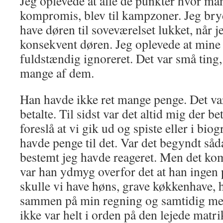
Jeg oplevede at alle de punkter hvor ma
kompromis, blev til kampzoner. Jeg bry
have døren til soveværelset lukket, når 
konsekvent døren. Jeg oplevede at mine
fuldstændig ignoreret. Det var små ting,
mange af dem.
Han havde ikke ret mange penge. Det var
betalte. Til sidst var det altid mig der b
foreslå at vi gik ud og spiste eller i bio
havde penge til det. Var det begyndt såda
bestemt jeg havde reageret. Men det kom
var han ydmyg overfor det at han ingen 
skulle vi have høns, grave køkkenhave, 
sammen på min regning og samtidig med 
ikke var helt i orden på den lejede matri