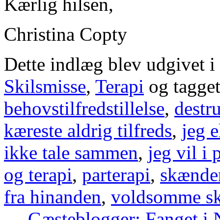
Kærlig hilsen,
Christina Copty
Dette indlæg blev udgivet i
Skilsmisse
,
Terapi
og tagge
behovstilfredstillelse
,
destr
kæreste aldrig tilfreds
,
jeg 
ikke tale sammen
,
jeg vil i 
og terapi
,
parterapi
,
skænder
fra hinanden
,
voldsomme sk
←
Gæsteblogger: Fanget i N