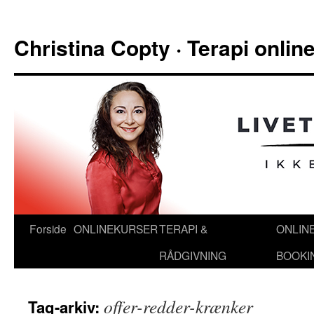
Hop
til
Christina Copty · Terapi onli
indhold
Forside
ONLINEKURSER
TERAPI &
ONLIN
RÅDGIVNING
BOOKI
offer-redder-krænker
Tag-arkiv: