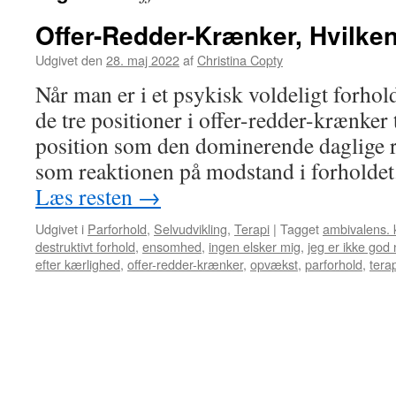
Offer-Redder-Krænker, Hvilken
Udgivet den
28. maj 2022
af
Christina Copty
Når man er i et psykisk voldeligt forhold
de tre positioner i offer-redder-krænker
position som den dominerende daglige r
som reaktionen på modstand i forholde
Læs resten
→
Udgivet i
Parforhold
,
Selvudvikling
,
Terapi
|
Tagget
ambivalens. 
destruktivt forhold
,
ensomhed
,
ingen elsker mig
,
jeg er ikke god
efter kærlighed
,
offer-redder-krænker
,
opvækst
,
parforhold
,
terap