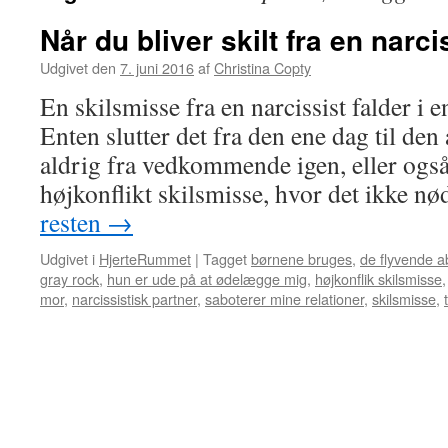
Når du bliver skilt fra en narc
Udgivet den
7. juni 2016
af
Christina Copty
En skilsmisse fra en narcissist falder i e
Enten slutter det fra den ene dag til den
aldrig fra vedkommende igen, eller ogs
højkonflikt skilsmisse, hvor det ikke 
resten
→
Udgivet i
HjerteRummet
|
Tagget
børnene bruges
,
de flyvende a
gray rock
,
hun er ude på at ødelægge mig
,
højkonflik skilsmisse
mor
,
narcissistisk partner
,
saboterer mine relationer
,
skilsmisse
,