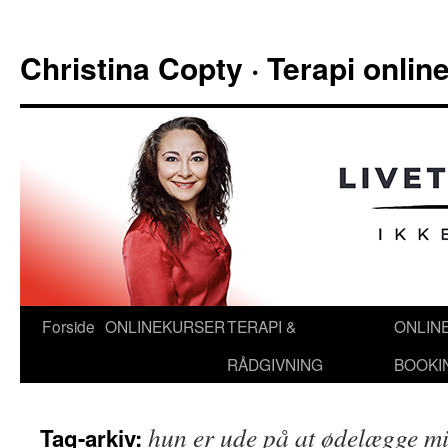
Hop
til
Christina Copty · Terapi onli
indhold
Forside
ONLINEKURSER
TERAPI &
ONLIN
RÅDGIVNING
BOOKI
hun er ude på at ødelægge m
Tag-arkiv: