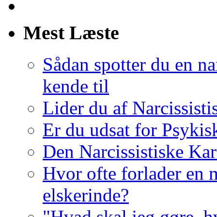
Mest Læste
Sådan spotter du en nar
kende til
Lider du af Narcissist
Er du udsat for Psykis
Den Narcissistiske Kar
Hvor ofte forlader en m
elskerinde?
"Hvad skal jeg gøre, h