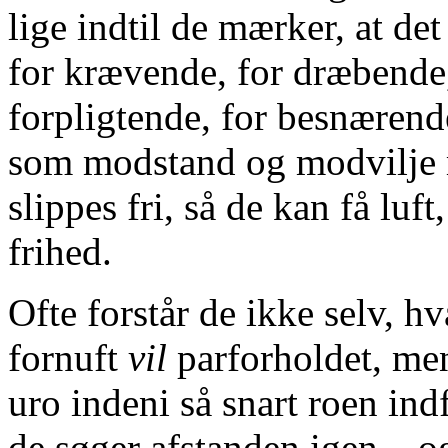
lige indtil de mærker, at det 
for krævende, for dræbende
forpligtende, for besnærende
som modstand og modvilje 
slippes fri, så de kan få luft,
frihed.
Ofte forstår de ikke selv, h
fornuft
vil
parforholdet, me
uro indeni så snart roen ind
de søger afstanden igen – og 