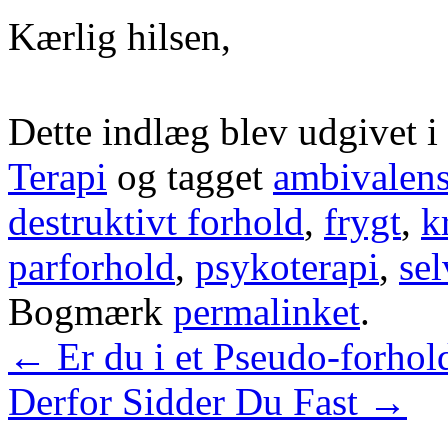
Kærlig hilsen,
Dette indlæg blev udgivet i
Terapi
og tagget
ambivalens
destruktivt forhold
,
frygt
,
k
parforhold
,
psykoterapi
,
se
Bogmærk
permalinket
.
←
Er du i et Pseudo-forhol
Derfor Sidder Du Fast
→