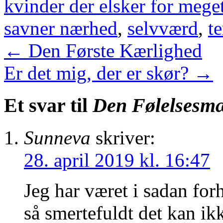
kvinder der elsker for mege
savner nærhed
,
selvværd
,
te
←
Den Første Kærlighed
Er det mig, der er skør?
→
Et svar til
Den Følelsesmæ
Sunneva
skriver:
28. april 2019 kl. 16:47
Jeg har været i sadan for
så smertefuldt det kan ik