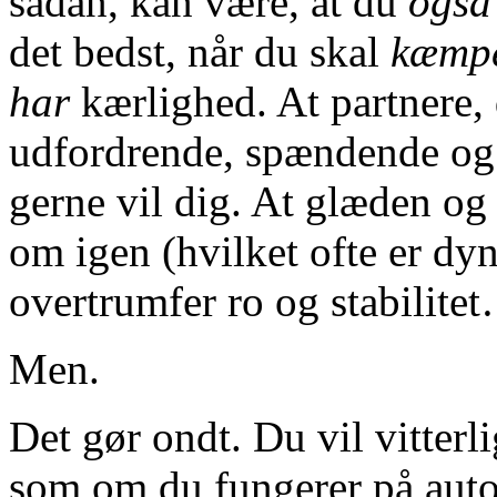
sådan, kan være, at du
også
det bedst, når du skal
kæmp
har
kærlighed. At partnere, d
udfordrende, spændende og 
gerne vil dig. At glæden og 
om igen (hvilket ofte er dy
overtrumfer ro og stabilit
Men.
Det gør ondt. Du vil vitterl
som om du fungerer på auto