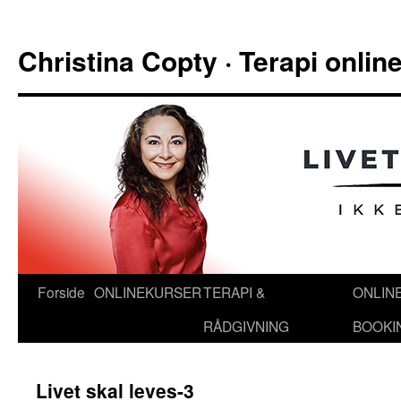
Hop
til
Christina Copty · Terapi onli
indhold
Forside
ONLINEKURSER
TERAPI &
ONLIN
RÅDGIVNING
BOOKI
Livet skal leves-3